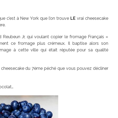
que c’est à New York que l’on trouve
LE
vrai cheesecake
ère.
d Reubeun Jr, qui voulant copier le fromage Français «
ement ce fromage plus crémeux. Il baptise alors son
age à cette ville qui était réputée pour sa qualité
eux cheesecake du 7ème péché que vous pouvez décliner
hocolat…