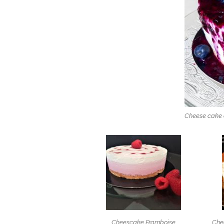
Cheese cake à
Cheescake Framboise
Che