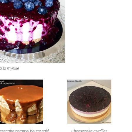
 la myrtille
esecake caramel beurre salé
Cheesecake myrtilles