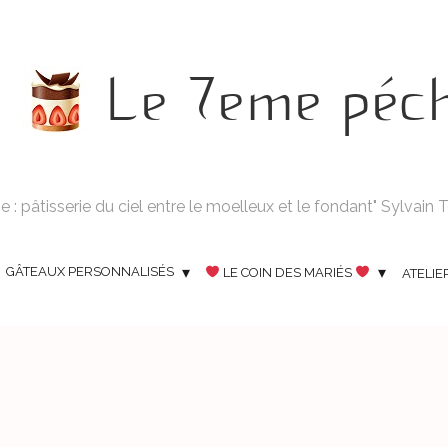
Le 7eme péc
 : pâtisserie du ciel entre le moelleux et le fondant" Sylvain
GÂTEAUX PERSONNALISÉS
LE COIN DES MARIÉS
ATELIE