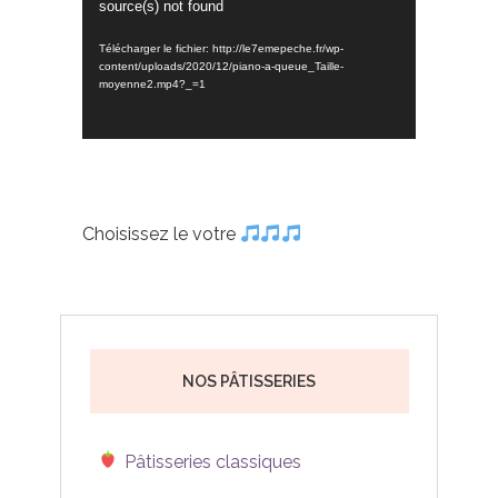
source(s) not found
Télécharger le fichier: http://le7emepeche.fr/wp-
content/uploads/2020/12/piano-a-queue_Taille-
moyenne2.mp4?_=1
Choisissez le votre
NOS PÂTISSERIES
Pâtisseries classiques