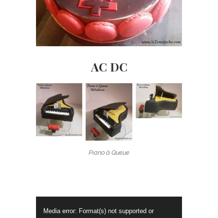
AC DC
Piano à Queue
Lecteur
Media error: Format(s) not supported or
vidéo