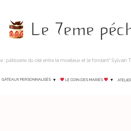
Le 7eme péc
 : pâtisserie du ciel entre le moelleux et le fondant" Sylvain
GÂTEAUX PERSONNALISÉS
LE COIN DES MARIÉS
ATELIE