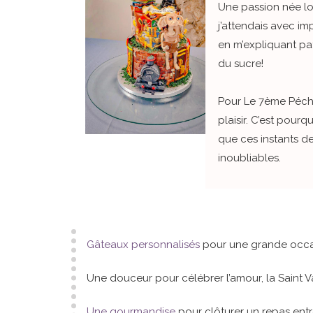
Une passion née lo
j’attendais avec im
en m’expliquant pat
du sucre!
Pour Le 7ème Péch
plaisir. C’est pour
que ces instants de
inoubliables.
Gâteaux personnalisés
pour une grande occasi
Une douceur pour célébrer l’amour, la Saint V
Une gourmandise
pour clôturer un repas entr