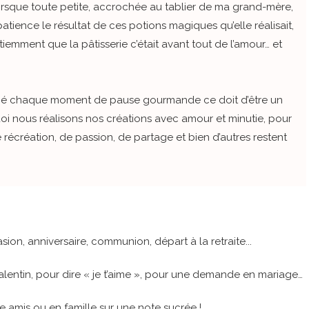
rsque toute petite, accrochée au tablier de ma grand-mère,
patience le résultat de ces potions magiques qu’elle réalisait,
iemment que la pâtisserie c’était avant tout de l’amour… et
é chaque moment de pause gourmande ce doit d’être un
quoi nous réalisons nos créations avec amour et minutie, pour
 récréation, de passion, de partage et bien d’autres restent
on, anniversaire, communion, départ à la retraite...
alentin, pour dire « je t’aime », pour une demande en mariage…
e amis ou en famille sur une note sucrée !