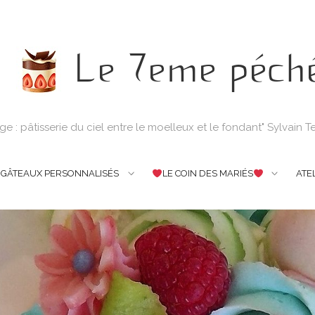
Le 7eme péch
e : pâtisserie du ciel entre le moelleux et le fondant" Sylvain 
GÂTEAUX PERSONNALISÉS
LE COIN DES MARIÉS
ATE