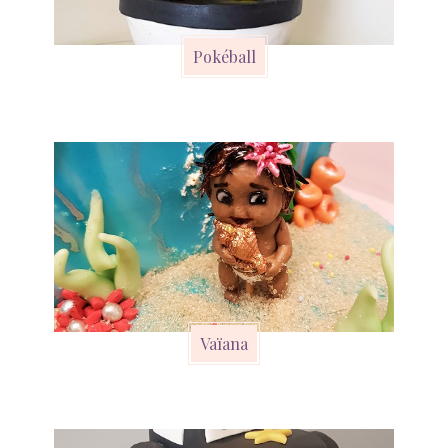
Pokéball
Vaïana