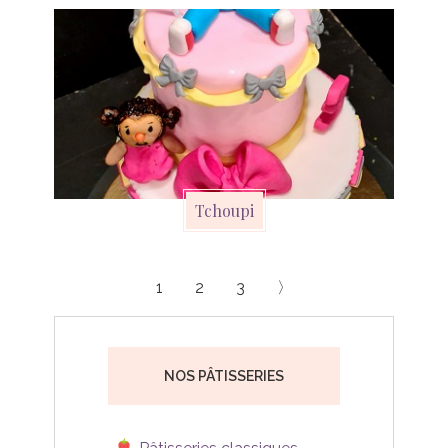
Tchoupi
1
2
3
〉
NOS PÂTISSERIES