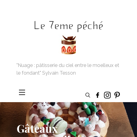
Le 7eme péché
"Nuage : pâtisserie du ciel entre le moelleux et
le fondant" Sylvain Tesson
Gâteaux