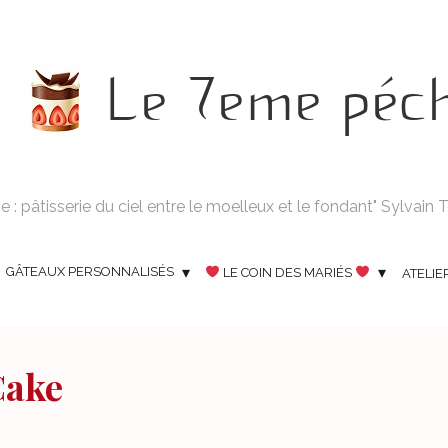
Le 7eme péc
 : pâtisserie du ciel entre le moelleux et le fondant" Sylvain
GÂTEAUX PERSONNALISÉS
LE COIN DES MARIÉS
ATELIE
Cake