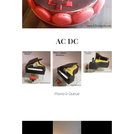
AC DC
Piano à Queue
Lecteur
vidéo